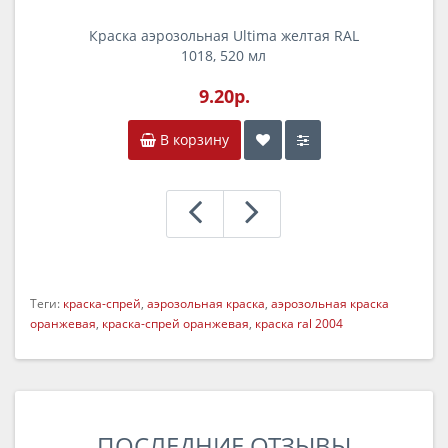
Краска аэрозольная Ultima желтая RAL
К
1018, 520 мл
9.20р.
В корзину
Теги:
краска-спрей
,
аэрозольная краска
,
аэрозольная краска
оранжевая
,
краска-спрей оранжевая
,
краска ral 2004
ПОСЛЕДНИЕ ОТЗЫВЫ