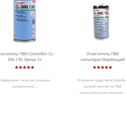
иститель ПВХ Cosmofen CL-
Очиститель ПВХ
300.130, банка 1л
сильнорастворяющий
Cosmofen 5, 1 л
Нормально , если не сильные
Отличное средство в борьбе 
загрязнения ...
липкой лентой на ПВХ
окнах,очень нам помогло ..