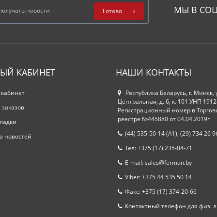
МЫ В СОЦ
Готово
ЫЙ КАБИНЕТ
НАШИ КОНТАКТЫ
 кабинет
Республика Беларусь, г. Минск, 
Центральная, д. 6, к. 101 УНП 191
 заказов
Регистрационный номер в Торгов
реестре №445880 от 04.04.2019г.
ладки
(44) 535-50-14 (A1), (29) 734 26 9
а новостей
Тел: +375 (17) 235-04-71
E-mail: sales@ferman.by
Viber: +375 44 535 50 14
Факс: +375 (17) 374-20-66
Контактный телефон для физ. л