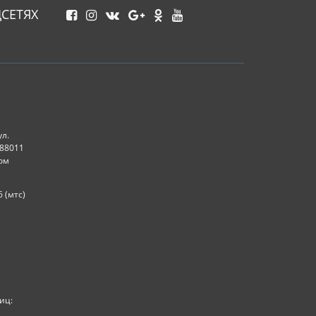
СЕТЯХ
ул.
288011
ом
6 (мтс)
иц: