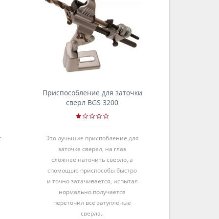
Приспособление для заточки
Приспособле
сверл BGS 3200
свер
с
Это лучьшие приспобление для
спасибо тов
заточке сверел, на глаз
инструмент
сложнее наточить сверло, а
отличная сп
спомощью приспособы быстро
и точно затачивается, испытал
нормально получается
переточил все затупленые
сверла..