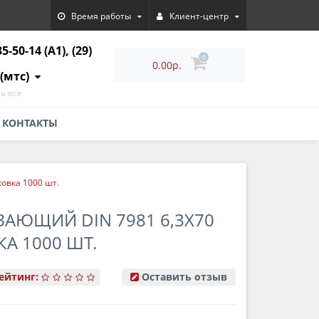
Время работы
Клиент-центр
35-50-14 (A1), (29)
0
0.00р.
 (мтс)
ь все
КОНТАКТЫ
овка 1000 шт.
АЮЩИЙ DIN 7981 6,3Х70
А 1000 ШТ.
ейтинг:
Оставить отзыв