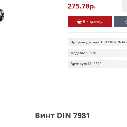
275.78р.
В корзину
Производитель:
F.REYHER Nchf
модель:
6,3х70
Артикул:
1146370
Винт DIN 7981