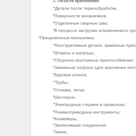
3. Области применения:
Детали после термообработки;
*
*Поверхности механизмов;
*Отделочные сварные швы;
*В процессе экструзии алюминиевого пр
*Прецизионные механизмы;
Конструктивные детали, зажимные прис
*
*Штампы и матрицы;
*Сборочно-монтажные приспособления;
*Зажимные патроны (для крепления инст
*Буровая штанга;
Трубы;
*
*Отливки, литье;
*Шестерни;
*Электродные стержни и проволока;
*Пневмоприводные инструменты;
*Конвейеры;
*Заклинившие соединения
*Замки;