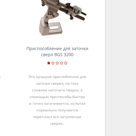
Приспособление для заточки
Приспособле
сверл BGS 3200
свер
с
Это лучьшие приспобление для
спасибо тов
заточке сверел, на глаз
инструмент
сложнее наточить сверло, а
отличная сп
спомощью приспособы быстро
и точно затачивается, испытал
нормально получается
переточил все затупленые
сверла..