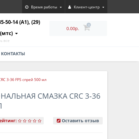
Время работы
Клиент-центр
35-50-14 (A1), (29)
0
0.00р.
 (мтс)
ь все
КОНТАКТЫ
C 3-36 FPS спрей 500 мл
АЛЬНАЯ СМАЗКА CRC 3-36
Л
ейтинг:
Оставить отзыв