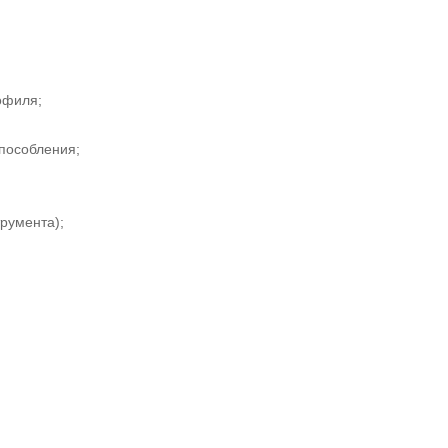
офиля;
пособления;
румента);