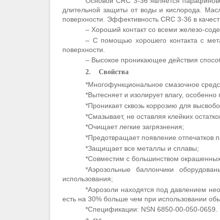
Основой CRC 3-36 является парафиново
длительной защиты от воды и кислорода. Мас
поверхности. Эффективность CRC 3-36 в качеств
– Хороший контакт со всеми железо-со
– С помощью хорошего контакта с мет
поверхности.
– Высокое проникающее действия спосо
2.
Свойства
*Многофункциональное смазочное средст
*Вытесняет и изолирует влагу, особенно
*Проникает сквозь коррозию для высвоб
*Смазывает, не оставляя клейких остатко
*Очищает легкие загрязнения;
*Предотвращает появление отпечатков 
*Защищает все металлы и сплавы;
*Совместим с большинством окрашенных 
*Аэрозольные баллончики оборудова
использования;
*Аэрозоли находятся под давлением нео
есть на 30% больше чем при использовании обы
*Спецификации: NSN 6850-00-050-0659.