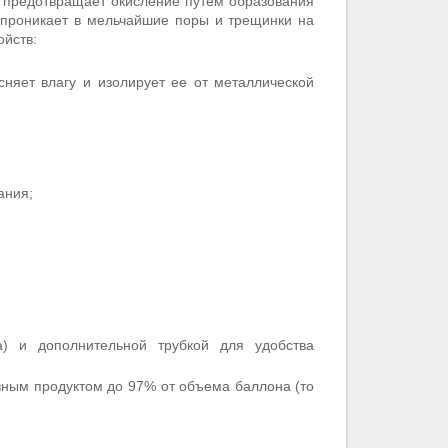
 предотвращает окисление путем образования
 проникает в мельчайшие поры и трещинки на
ойств:
няет влагу и изолирует ее от металлической
ания;
) и дополнительной трубкой для удобства
езным продуктом до 97% от объема баллона (то