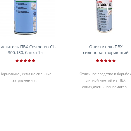
иститель ПВХ Cosmofen CL-
Очиститель ПВХ
300.130, банка 1л
сильнорастворяющий
Cosmofen 5, 1 л
Нормально , если не сильные
Отличное средство в борьбе 
загрязнения ...
липкой лентой на ПВХ
окнах,очень нам помогло ..