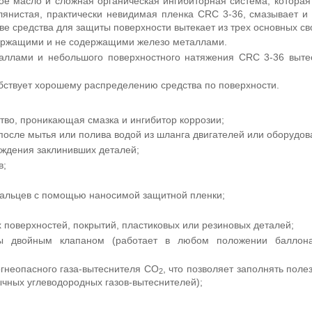
е масло и сложная органическая ингибиторная система, которая
лянистая, практически невидимая пленка CRC 3-36, смазывает и
е средства для защиты поверхности вытекает из трех основных св
держащими и не содержащими железо металлами.
аллами и небольшого поверхностного натяжения CRC 3-36 вытес
бствует хорошему распределению средства по поверхности.
во, проникающая смазка и ингибитор коррозии;
 после мытья или полива водой из шланга двигателей или оборудов
ождения заклинивших деталей;
в;
пальцев с помощью наносимой защитной пленки;
поверхностей, покрытий, пластиковых или резиновых деталей;
ны двойным клапаном (работает в любом положении баллона
гнеопасного газа-вытеснителя СО
, что позволяет заполнять пол
2
чных углеводородных газов-вытеснителей);