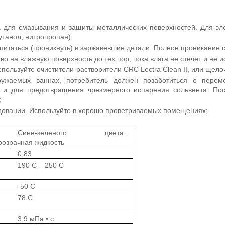
а для смазывания и защиты металлических поверхностей. Для эл
танол, нитропропан);
питаться (проникнуть) в заржавевшие детали. Полное проникание с
о на влажную поверхность до тех пор, пока влага не стечет и не и
спользуйте очистители-растворители CRC Lectra Clean II, или щел
ружаемых ваннах, потребитель должен позаботиться о перем
 и для предотвращения чрезмерного испарения сольвента. Пос
;
довании. Используйте в хорошо проветриваемых помещениях;
Сине-зеленого цвета,
розрачная жидкость
0,83
190 C – 250 C
-50
C
78 C
3,9 мПа • с